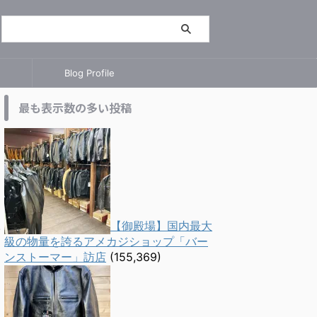
Blog Profile
最も表示数の多い投稿
【御殿場】国内最大
級の物量を誇るアメカジショップ「バー
ンストーマー」訪店
(155,369)