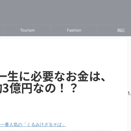
Tourism
Fashion
雑記
一生に必要なお金は、
約3億円なの！？
！一番人気の「くるみ汁ざるそば」