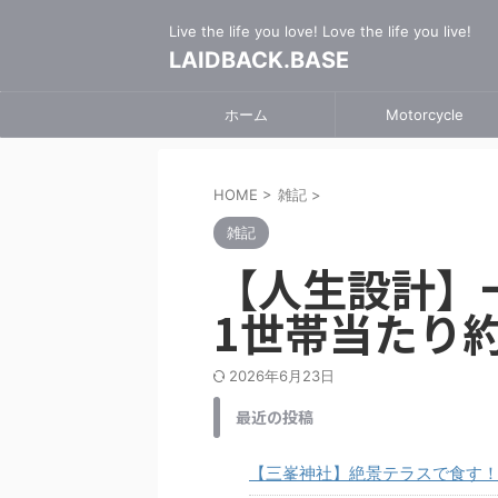
Live the life you love! Love the life you live!
LAIDBACK.BASE
ホーム
Motorcycle
HOME
>
雑記
>
雑記
【人生設計】
1世帯当たり
2026年6月23日
最近の投稿
【三峯神社】絶景テラスで食す