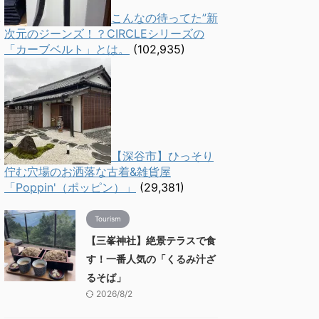
こんなの待ってた”新
次元のジーンズ！？CIRCLEシリーズの
「カーブベルト」とは。
(102,935)
【深谷市】ひっそり
佇む穴場のお洒落な古着&雑貨屋
「Poppin'（ポッピン）」
(29,381)
Tourism
【三峯神社】絶景テラスで食
す！一番人気の「くるみ汁ざ
るそば」
2026/8/2