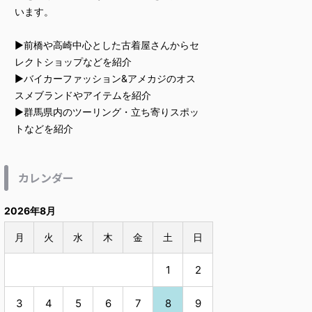
います。
▶︎前橋や高崎中心とした古着屋さんからセ
レクトショップなどを紹介
▶︎バイカーファッション&アメカジのオス
スメブランドやアイテムを紹介
▶︎群馬県内のツーリング・立ち寄りスポッ
トなどを紹介
カレンダー
2026年8月
月
火
水
木
金
土
日
1
2
3
4
5
6
7
8
9