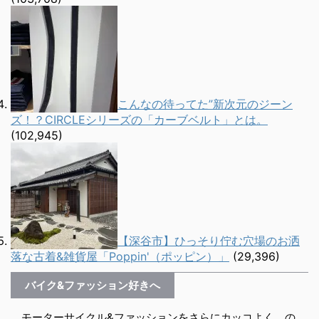
こんなの待ってた”新次元のジーン
ズ！？CIRCLEシリーズの「カーブベルト」とは。
(102,945)
【深谷市】ひっそり佇む穴場のお洒
落な古着&雑貨屋「Poppin'（ポッピン）」
(29,396)
バイク&ファッション好きへ
モーターサイクル&ファッションをさらにカッコよく、の