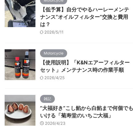
Motorcycle
【低予算】自分でやるハーレーメンテ
ナンス”オイルフィルター”交換と費用
は？
2026/5/11
Motorcycle
【使用説明】「K&Nエアーフィルター
セット」メンテナンス時の作業手順
2026/4/25
雑記
”大福好き”こし餡から白餡まで何個でも
いける「菊寿堂のいちご大福」
2026/4/23