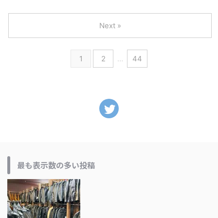
Next »
1
2
…
44
最も表示数の多い投稿