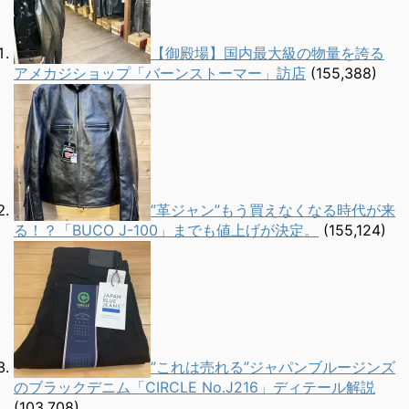
【御殿場】国内最大級の物量を誇る
アメカジショップ「バーンストーマー」訪店
(155,388)
”革ジャン”もう買えなくなる時代が来
る！？「BUCO J-100」までも値上げが決定。
(155,124)
”これは売れる”ジャパンブルージンズ
のブラックデニム「CIRCLE No.J216」ディテール解説
(103,708)