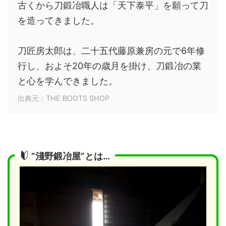
古くから刀鍛冶職人は「天下泰平」を願って刀
を造ってきました。
刀匠房太郎は、二十五代藤原兼房の元で6年修
行し、およそ20年の歳月を掛け、刀鍛冶の業
と心を学んできました。
出典元：THE BOOTS SHOP
”淺野鍛冶屋”とは…