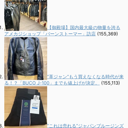
【御殿場】国内最大級の物量を誇る
アメカジショップ「バーンストーマー」訪店
(155,369)
”革ジャン”もう買えなくなる時代が来
る！？「BUCO J-100」までも値上げが決定。
(155,113)
”これは売れる”ジャパンブルージンズ