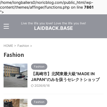
/home/longballers0/noricblog.com/public_html/wp-
content/themes/affinger/functions.php on line
7861
">
Live the life you love! Love the life you live!
LAIDBACK.BASE
HOME
>
Fashion
>
Fashion
Fashion
【高崎市】北関東最大級"MADE IN
JAPAN"のみを扱うセレクトショップ
2026/6/16
Fashion