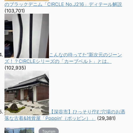
のブラックデニム「CIRCLE No.J216」ディテール解説
(103,701)
こんなの待ってた”新次元のジーン
ズ！？CIRCLEシリーズの「カーブベルト」とは。
(102,935)
【深谷市】ひっそり佇む穴場のお洒
落な古着&雑貨屋「Poppin'（ポッピン）」
(29,381)
Tourism