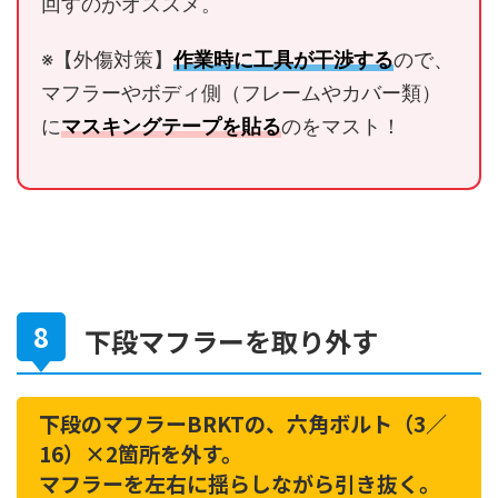
回すのがオススメ。
※【外傷対策】
作業時に工具が干渉する
ので、
マフラーやボディ側（フレームやカバー類）
に
マスキングテープを貼る
のをマスト！
下段マフラーを取り外す
下段のマフラーBRKTの、六角ボルト（3／
16）×2箇所を外す。
マフラーを左右に揺らしながら引き抜く。