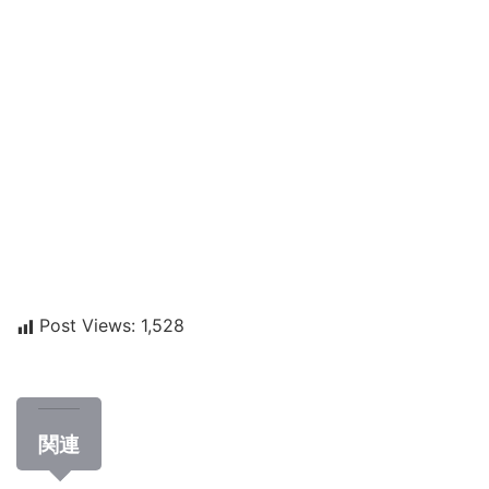
Post Views:
1,528
関連