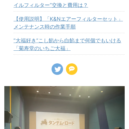
イルフィルター”交換と費用は？
【使用説明】「K&Nエアーフィルターセット」
メンテナンス時の作業手順
”大福好き”こし餡から白餡まで何個でもいける
「菊寿堂のいちご大福」