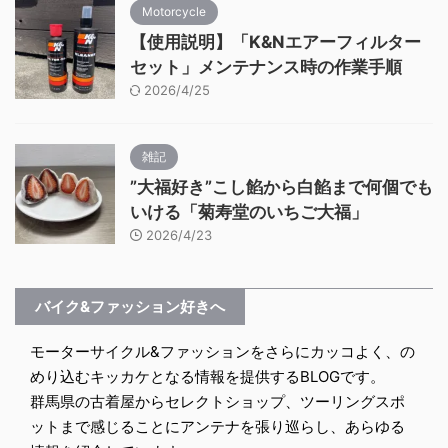
Motorcycle
【使用説明】「K&Nエアーフィルター
セット」メンテナンス時の作業手順
2026/4/25
雑記
”大福好き”こし餡から白餡まで何個でも
いける「菊寿堂のいちご大福」
2026/4/23
バイク&ファッション好きへ
モーターサイクル&ファッションをさらにカッコよく、の
めり込むキッカケとなる情報を提供するBLOGです。
群馬県の古着屋からセレクトショップ、ツーリングスポ
ットまで感じることにアンテナを張り巡らし、あらゆる