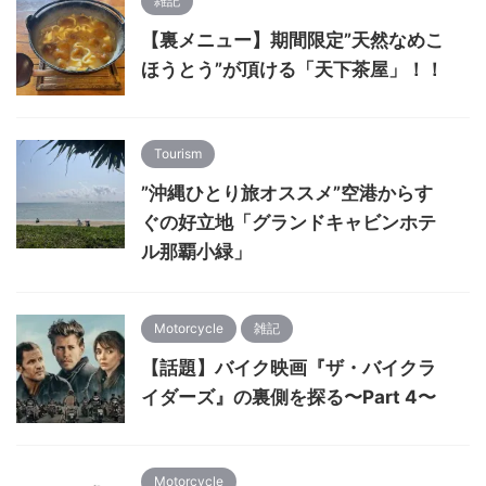
雑記
【裏メニュー】期間限定”天然なめこ
ほうとう”が頂ける「天下茶屋」！！
Tourism
”沖縄ひとり旅オススメ”空港からす
ぐの好立地「グランドキャビンホテ
ル那覇小緑」
Motorcycle
雑記
【話題】バイク映画『ザ・バイクラ
イダーズ』の裏側を探る〜Part 4〜
Motorcycle