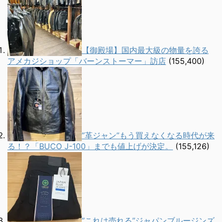
【御殿場】国内最大級の物量を誇る
アメカジショップ「バーンストーマー」訪店
(155,400)
”革ジャン”もう買えなくなる時代が来
る！？「BUCO J-100」までも値上げが決定。
(155,126)
”これは売れる”ジャパンブルージンズ