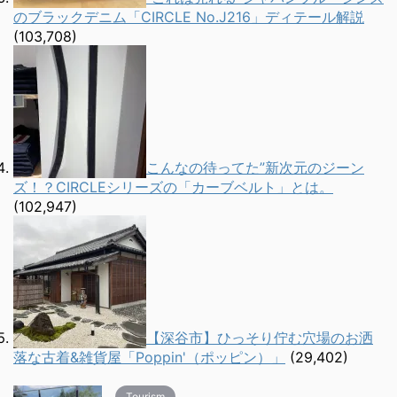
のブラックデニム「CIRCLE No.J216」ディテール解説
(103,708)
こんなの待ってた”新次元のジーン
ズ！？CIRCLEシリーズの「カーブベルト」とは。
(102,947)
【深谷市】ひっそり佇む穴場のお洒
落な古着&雑貨屋「Poppin'（ポッピン）」
(29,402)
Tourism