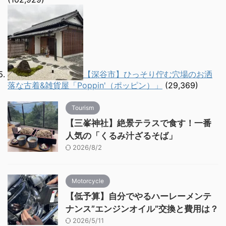
【深谷市】ひっそり佇む穴場のお洒
落な古着&雑貨屋「Poppin'（ポッピン）」
(29,369)
Tourism
【三峯神社】絶景テラスで食す！一番
人気の「くるみ汁ざるそば」
2026/8/2
Motorcycle
【低予算】自分でやるハーレーメンテ
ナンス”エンジンオイル”交換と費用は？
2026/5/11