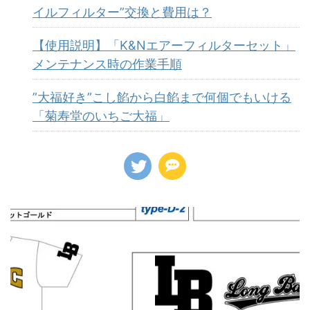
イルフィルター”交換と費用は？
【使用説明】「K&Nエアーフィルターセット」
メンテナンス時の作業手順
”大福好き”こし餡から白餡まで何個でもいける
「菊寿堂のいちご大福」