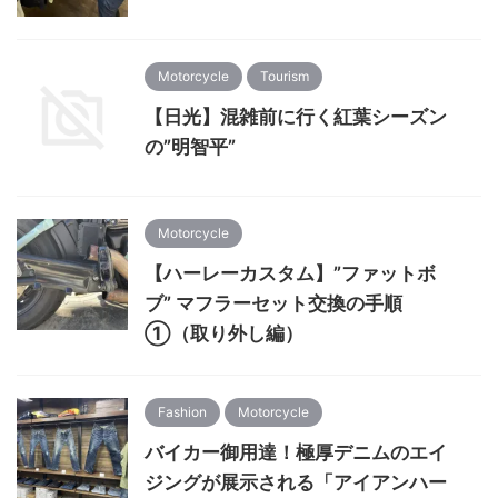
Motorcycle
Tourism
【日光】混雑前に行く紅葉シーズン
の”明智平”
Motorcycle
【ハーレーカスタム】”ファットボ
ブ” マフラーセット交換の手順
①（取り外し編）
Fashion
Motorcycle
バイカー御用達！極厚デニムのエイ
ジングが展示される「アイアンハー