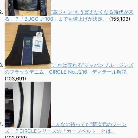
”革ジャン”もう買えなくなる時代が来
る！？「BUCO J-100」までも値上げが決定。
(155,103)
”これは売れる”ジャパンブルージンズ
のブラックデニム「CIRCLE No.J216」ディテール解説
(103,691)
こんなの待ってた”新次元のジーン
ズ！？CIRCLEシリーズの「カーブベルト」とは。
(102,929)