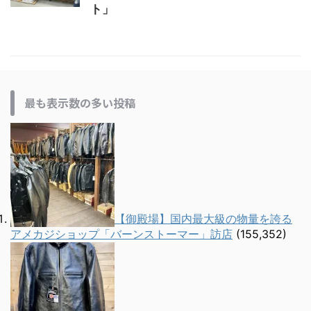
ト」
最も表示数の多い投稿
【御殿場】国内最大級の物量を誇る
アメカジショップ「バーンストーマー」訪店
(155,352)