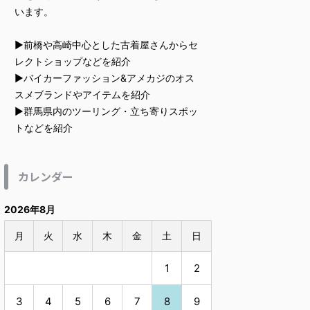
います。
▶︎前橋や高崎中心とした古着屋さんからセ
レクトショップなどを紹介
▶︎バイカーファッション&アメカジのオス
スメブランドやアイテムを紹介
▶︎群馬県内のツーリング・立ち寄りスポッ
トなどを紹介
カレンダー
2026年8月
月
火
水
木
金
土
日
1
2
3
4
5
6
7
8
9