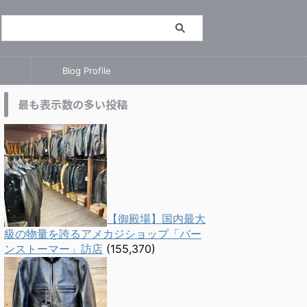
Blog Profile
最も表示数の多い投稿
【御殿場】国内最大
級の物量を誇るアメカジショップ「バー
ンストーマー」訪店
(155,370)