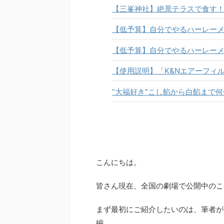
【三峯神社】絶景テラスで食す
【低予算】自分でやるハーレーメ
【低予算】自分でやるハーレーメ
【使用説明】「K&Nエアーフィ
”大福好き”こし餡から白餡まで
こんにちは。
皆さん現在、全国の劇場で公開中のこ
まず最初にご紹介したいのは、筆者が
編。