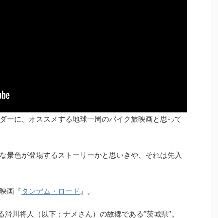
ダーに、オススメする地球一周のバイク旅映画と思って
な景色が登場するストーリーかと思いきや、それは先入
映画『
タンデム・ロード
』。
である滑川将人（以下：ナメさん）の故郷である”茨城県”。